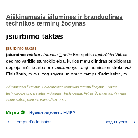
Aiškinamasis šiluminės ir branduolinės
technikos terminų žodynas
įsiurbimo taktas
įsiurbimo taktas
įsiurbimo
taktas
statusas
T
sritis
Energetika
apibrėžtis
Vidaus
degimo variklio stūmoklio eiga, kurios metu cilindras pripildomas
degiojo mišinio arba oro.
atitikmenys
:
angl.
admission stroke
vok.
Einlaßhub, m
rus.
ход впуска, m
pranc.
temps d’admission, m
Aiškinamasis šiluminės ir branduolinės technikos terminų žodynas - Kauno
technologijos universitetas. – Kaunas: Technologija
.
Petras Švenčianas, Arvydas
Adomavičius, Kęstutis Buinevičius
.
2004
.
Игры ⚽
Нужно сделать НИР?
temps d’admission
ход впуска