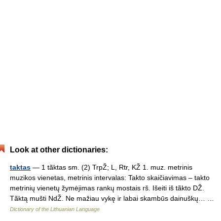
Look at other dictionaries:
taktas
— 1 tãktas sm. (2) TrpŽ; L, Rtr, KŽ 1. muz. metrinis
muzikos vienetas, metrinis intervalas: Takto skaičiavimas – takto
metrinių vienetų žymėjimas rankų mostais rš. Išeiti iš tãkto DŽ.
Tãktą mušti NdŽ. Ne mažiau vykę ir labai skambūs dainuškų… …
Dictionary of the Lithuanian Language