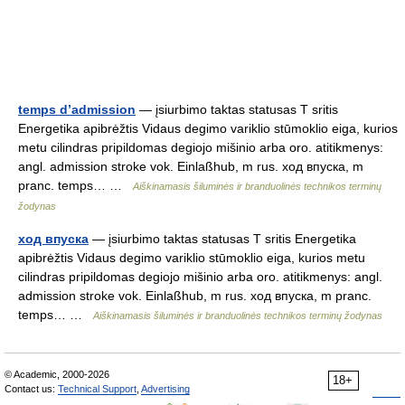
temps d’admission
— įsiurbimo taktas statusas T sritis
Energetika apibrėžtis Vidaus degimo variklio stūmoklio eiga, kurios
metu cilindras pripildomas degiojo mišinio arba oro. atitikmenys:
angl. admission stroke vok. Einlaßhub, m rus. ход впуска, m
pranc. temps… …
Aiškinamasis šiluminės ir branduolinės technikos terminų
žodynas
ход впуска
— įsiurbimo taktas statusas T sritis Energetika
apibrėžtis Vidaus degimo variklio stūmoklio eiga, kurios metu
cilindras pripildomas degiojo mišinio arba oro. atitikmenys: angl.
admission stroke vok. Einlaßhub, m rus. ход впуска, m pranc.
temps… …
Aiškinamasis šiluminės ir branduolinės technikos terminų žodynas
© Academic, 2000-2026
18+
Contact us:
Technical Support
,
Advertising