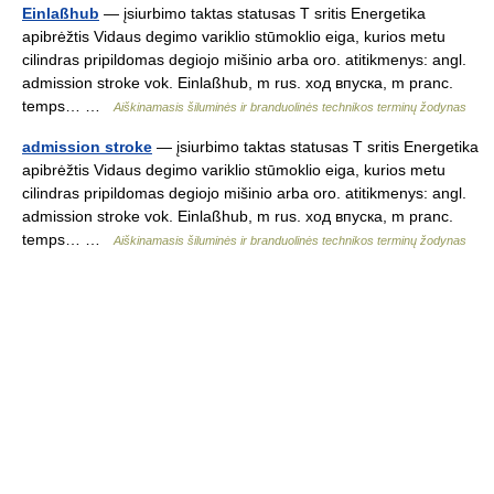
Einlaßhub
— įsiurbimo taktas statusas T sritis Energetika
apibrėžtis Vidaus degimo variklio stūmoklio eiga, kurios metu
cilindras pripildomas degiojo mišinio arba oro. atitikmenys: angl.
admission stroke vok. Einlaßhub, m rus. ход впуска, m pranc.
temps… …
Aiškinamasis šiluminės ir branduolinės technikos terminų žodynas
admission stroke
— įsiurbimo taktas statusas T sritis Energetika
apibrėžtis Vidaus degimo variklio stūmoklio eiga, kurios metu
cilindras pripildomas degiojo mišinio arba oro. atitikmenys: angl.
admission stroke vok. Einlaßhub, m rus. ход впуска, m pranc.
temps… …
Aiškinamasis šiluminės ir branduolinės technikos terminų žodynas